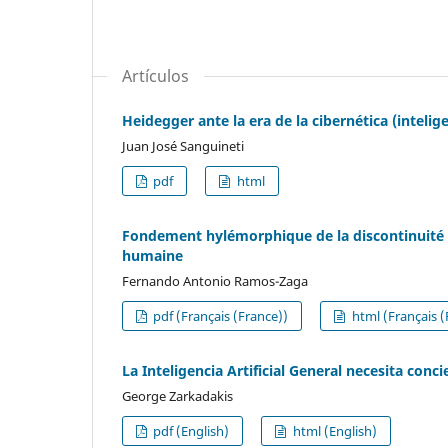
Artículos
Heidegger ante la era de la cibernética (inteligen
Juan José Sanguineti
pdf
html
Fondement hylémorphique de la discontinuité mét
humaine
Fernando Antonio Ramos-Zaga
pdf (Français (France))
html (Français (
La Inteligencia Artificial General necesita conci
George Zarkadakis
pdf (English)
html (English)