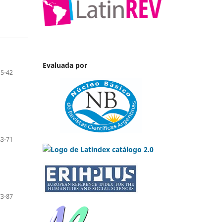
Evaluada por
15-42
43-71
73-87