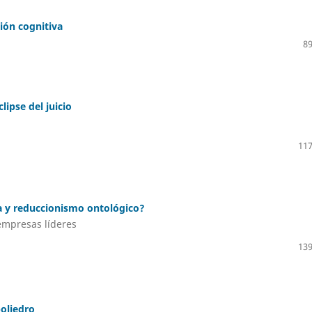
ción cognitiva
89
ipse del juicio
117
iva y reduccionismo ontológico?
empresas líderes
139
poliedro