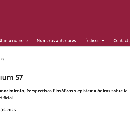
Último número
Números anteriores
Índices
Contact
 57
dium 57
onocimiento. Perspectivas filosóficas y epistemológicas sobre la
tificial
-06-2026