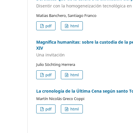
Disentir con la homogeneización tecnológica en la
Matias Banchero, Santiago Franco
pdf
html
Magnifica humanitas: sobre la custodia de la pe
XIV
Una invitación
Julio Söchting Herrera
pdf
html
La cronología de la Última Cena según santo 
Martín Nicolás Greco Coppi
pdf
html