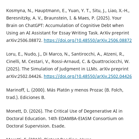
Kosmyna, N., Hauptmann, E., Yuan, Y. T., Situ, J., Liao, X.-H.,
Beresnitzky, A. V., Braunstein, I. & Maes, P. (2025). Your
Brain on ChatGPT: Accumulation of Cognitive Debt when
Using an AI Assistant for Essay Writing Task. ArXiv preprint
arXiv:2506.08872.
https://doi.org/10.48550/arXiv.2506.08872
Loru, E., Nudo, J., Di Marco, N., Santirocchi, A., Atzeni, R.,
Cinelli, M. Cestari, V., Rossi-Arnaud, C. & Quattrociocchi, W.
(2025). The Simulation of Judgment in LLMs. arXiv preprint
arXiv:2502.04426.
https://doi.org/10.48550/arXiv.2502.04426
Marinoff, L. (2000). Más Platón y menos Prozac (B. Folch,
trad.). Ediciones B.
Monett, D. (2026). The Critical Use of Degenerative AI in
Doctoral Education. 14th EDAMBA-EIASM Consortium on
Doctoral Supervision. Esade.