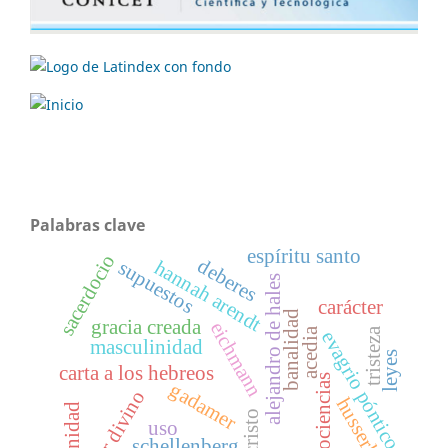
Palabras clave
espíritu santo
sacerdocio
deberes
hannah arendt
supuestos
alejandro de hales
carácter
banalidad
gracia creada
eichmann
acedia
tristeza
evagrio póntico
masculinidad
leyes
carta a los hebreos
neurociencias
gadamer
amor divino
husserl
feminidad
uso
schellenberg