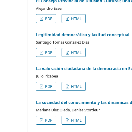
El Consejo Provincial de Difusión Cultural: una 
Alejandro Esser
PDF
HTML
Legitimidad democrática y laxitud conceptual
Santiago Tomás González Díaz
PDF
HTML
La valoración ciudadana de la democracia en 
Julio Picabea
PDF
HTML
La sociedad del conocimiento y las dinámicas d
Mariana Diez Ojeda, Denise Stordeur
PDF
HTML