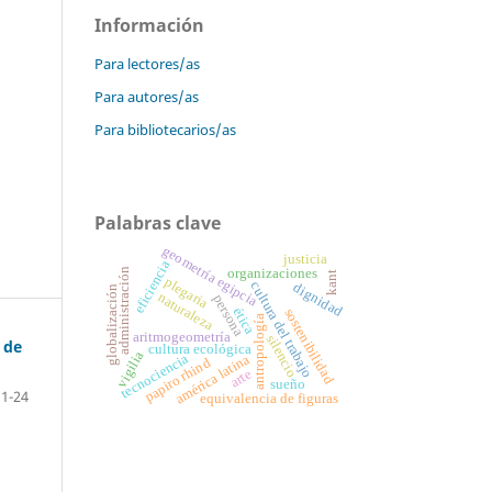
Información
Para lectores/as
Para autores/as
Para bibliotecarios/as
Palabras clave
geometría egipcia
justicia
eficiencia
administración
organizaciones
kant
plegaria
cultura del trabajo
dignidad
globalización
naturaleza
persona
ética
sostenibilidad
antropología
aritmogeometría
silencio
 de
cultura ecológica
vigilia
tecnociencia
américa latina
papiro rhind
arte
sueño
1-24
equivalencia de figuras