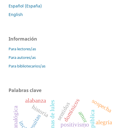
Español (España)
English
Información
Para lectores/as
Para autores/as
Para bibliotecarios/as
Palabras clave
alabanza
dominicos
sospecha
ruinas de lules
sentidos
historia
amor
jesuitas
alegría
positivismo