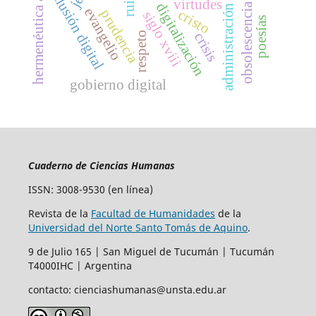
hermenéutica analógica
administración pública
inclusión digital
virtudes
digitalización
obsolescencia
evangelio
cristo
prudencia
siglo xviii
poesías
crisis
respeto
gobierno digital
Cuaderno de Ciencias Humanas
ISSN: 3008-9530 (en línea)
Revista de la
Facultad de Humanidades
de la
Universidad del Norte Santo Tomás de Aquino
.
9 de Julio 165 | San Miguel de Tucumán | Tucumán
T4000IHC | Argentina
contacto: cienciashumanas@unsta.edu.ar