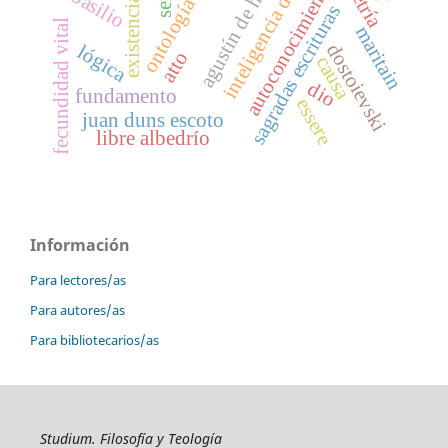
inteligencia de la fe
agustín de hipona
autoconocimiento
basilio
sagradas escrituras
fecundidad vital
maritain
dostoievski
lógica
atto
causa
dio
fundamento
essere
juan duns escoto
libre albedrío
Información
Para lectores/as
Para autores/as
Para bibliotecarios/as
Studium. Filosofía y Teología