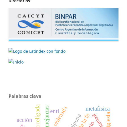
Directorios
Palabras clave
existencia religada
ontología ordenada
semejanzas
metafisica
enti
iglesia
geometría
acción