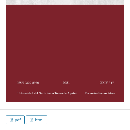
pdf
html