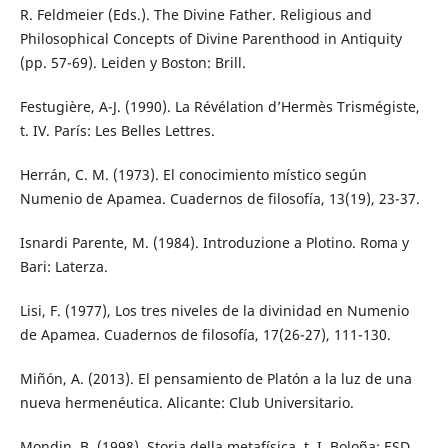
R. Feldmeier (Eds.). The Divine Father. Religious and
Philosophical Concepts of Divine Parenthood in Antiquity
(pp. 57-69). Leiden y Boston: Brill.
Festugière, A-J. (1990). La Révélation d’Hermès Trismégiste,
t. IV. París: Les Belles Lettres.
Herrán, C. M. (1973). El conocimiento místico según
Numenio de Apamea. Cuadernos de filosofía, 13(19), 23-37.
Isnardi Parente, M. (1984). Introduzione a Plotino. Roma y
Bari: Laterza.
Lisi, F. (1977), Los tres niveles de la divinidad en Numenio
de Apamea. Cuadernos de filosofía, 17(26-27), 111-130.
Miñón, A. (2013). El pensamiento de Platón a la luz de una
nueva hermenéutica. Alicante: Club Universitario.
Mondin, B. (1998). Storia della metafísica, t. I. Boloña: ESD.