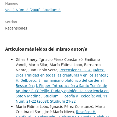
Número
Vol. 3 Núm. 6 (2000): Studium 6
Sección
Recensiones
Artículos más leídos del mismo autor/a
Gilles Emery, Ignacio Pérez Constanzó, Emiliano
Vanoli, Mario Šilar, María Fátima Lobo, Bernardo
Nante, Juan Pablo Serra,
Recensiones: G. A. Juárez.
Dios Trinidad en todas las creaturas y en los santos ;
H. Delbosco. El humanismo platónico del cardenal
Bessarión ; J. Pieper. Introducción a Santo Tomás de
Aquino ; F. O'Reilly. Duda y opinión. La conciencia en
Soto y Medina
,
Studium. Filosofía y Teología: Vol. 11
Núm. 21-22 (2008): Studium 21-22
María Fátima Lobo, Ignacio Pérez Constanzó, María
Cristina di Sarli, José María Nieva,
Reseñas: H.
Noufouri, D. Feierstein, R. Rivas y J. J. Prado: Tinieblas