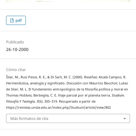
pdf
Publicado
26-10-2000
Cómo citar
Šilar, M., Ruiz Pesce, R. E., & Di Sarli, M. C. (2000). Reseñas: Alcalá Campos, R.
Hermenéutica, analogía y significado. Discusión con Mauricio Beuchot; Lukac
de Stier, M. L. El fundamento antropológico de la filosofía política y moral en
Thomas Hobbes; Berbeglia, C. E. Viaje parcial por el planeta tierra.
Studium.
Filosofía Y Teología
,
3
(6), 305–319. Recuperado a partir de
https://revistas.unsta.edu.ar/index.php/Studium/article/view/802
Más formatos de cita