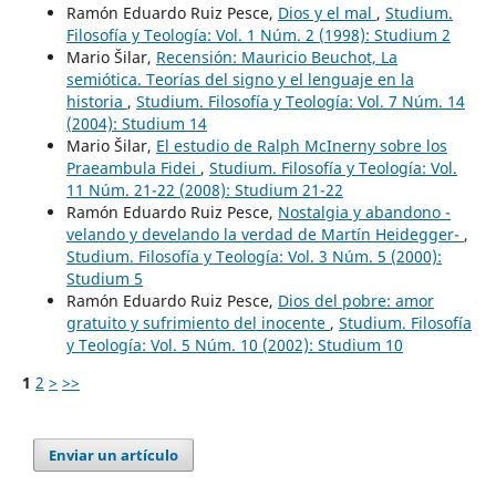
Ramón Eduardo Ruiz Pesce,
Dios y el mal
,
Studium.
Filosofía y Teología: Vol. 1 Núm. 2 (1998): Studium 2
Mario Šilar,
Recensión: Mauricio Beuchot, La
semiótica. Teorías del signo y el lenguaje en la
historia
,
Studium. Filosofía y Teología: Vol. 7 Núm. 14
(2004): Studium 14
Mario Šilar,
El estudio de Ralph McInerny sobre los
Praeambula Fidei
,
Studium. Filosofía y Teología: Vol.
11 Núm. 21-22 (2008): Studium 21-22
Ramón Eduardo Ruiz Pesce,
Nostalgia y abandono -
velando y develando la verdad de Martín Heidegger-
,
Studium. Filosofía y Teología: Vol. 3 Núm. 5 (2000):
Studium 5
Ramón Eduardo Ruiz Pesce,
Dios del pobre: amor
gratuito y sufrimiento del inocente
,
Studium. Filosofía
y Teología: Vol. 5 Núm. 10 (2002): Studium 10
1
2
>
>>
Enviar un artículo