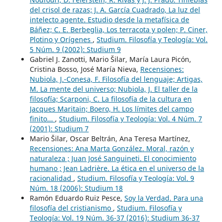
del crisol de razas; J. A. García Cuadrado, La luz del
intelecto agente. Estudio desde la metafísica de
Báñez; C. E. Berbeglia, Los terracota y polen; P. Ciner,
Plotino y Orígenes
,
Studium. Filosofía y Teología: Vol.
5 Núm. 9 (2002): Studium 9
Gabriel J. Zanotti, Mario Šilar, María Laura Picón,
Cristina Bosso, José María Nieva,
Recensiones:
Nubiola, J.-Conesa, F. Filosofía del lenguaje; Artigas,
M. La mente del universo; Nubiola, J. El taller de la
filosofía; Scarponi, C. La filosofía de la cultura en
Jacques Maritain; Boero, H. Los límites del campo
finito...
,
Studium. Filosofía y Teología: Vol. 4 Núm. 7
(2001): Studium 7
Mario Šilar, Oscar Beltrán, Ana Teresa Martínez,
Recensiones: Ana Marta González. Moral, razón y
naturaleza ; Juan José Sanguineti. El conocimiento
humano ; Jean Ladrière. La ética en el universo de la
racionalidad
,
Studium. Filosofía y Teología: Vol. 9
Núm. 18 (2006): Studium 18
Ramón Eduardo Ruiz Pesce,
Soy la Verdad. Para una
filosofía del cristianismo
,
Studium. Filosofía y
Teología: Vol. 19 Núm. 36-37 (2016): Studium 36-37