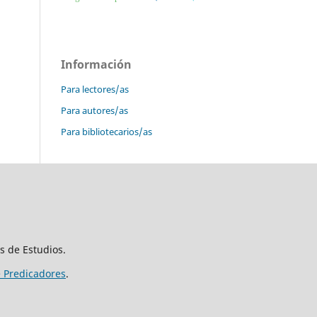
Información
Para lectores/as
Para autores/as
Para bibliotecarios/as
s de Estudios.
e Predicadores
.