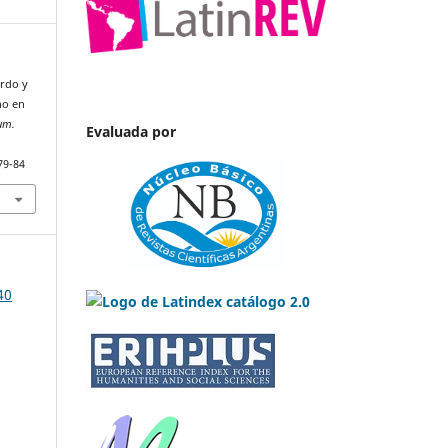
erdo y
no en
um.
Evaluada por
79-84
40