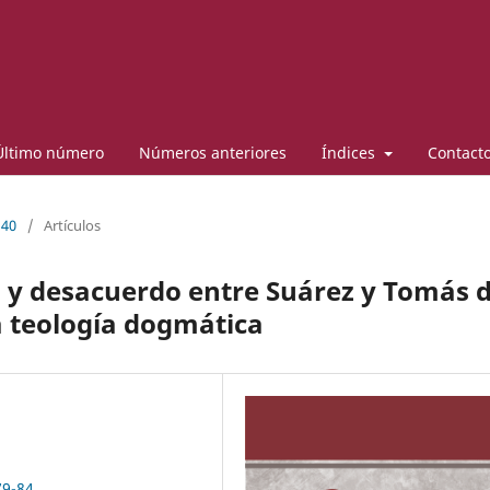
Último número
Números anteriores
Índices
Contact
 40
/
Artículos
 y desacuerdo entre Suárez y Tomás 
a teología dogmática
79-84