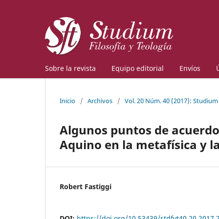
Sobre la revista
Equipo editorial
Envíos
Inicio
/
Archivos
/
Vol. 20 Núm. 40 (2017): Studium
Algunos puntos de acuerdo
Aquino en la metafísica y l
Robert Fastiggi
DOI:
https://doi.org/10.53439/stdfyt40.20.2017.