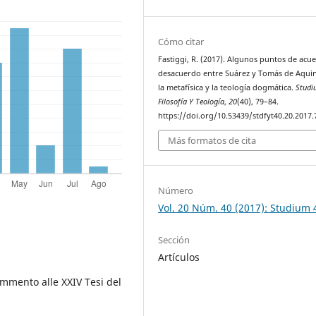
Cómo citar
Fastiggi, R. (2017). Algunos puntos de acu
desacuerdo entre Suárez y Tomás de Aqui
la metafísica y la teología dogmática.
Studi
Filosofía Y Teología
,
20
(40), 79–84.
https://doi.org/10.53439/stdfyt40.20.2017.
Más formatos de cita
Número
Vol. 20 Núm. 40 (2017): Studium 
Sección
Artículos
ommento alle XXIV Tesi del