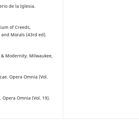
rio de la Iglesia.
ium of Creeds,
h and Morals (43rd ed).
m & Modernity. Milwaukee,
icae. Opera Omnia (Vol.
i. Opera Omnia (Vol. 19).