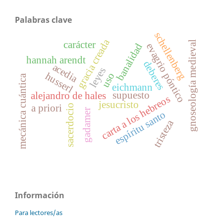
Palabras clave
schellenberg
gracia creada
carácter
gnoseología medieval
banalidad
evagrio póntico
hannah arendt
deberes
acedia
leyes
husserl
uso
mecánica cuántica
eichmann
supuesto
alejandro de hales
carta a los hebreos
jesucristo
a priori
sacerdocio
gadamer
espíritu santo
tristeza
Información
Para lectores/as