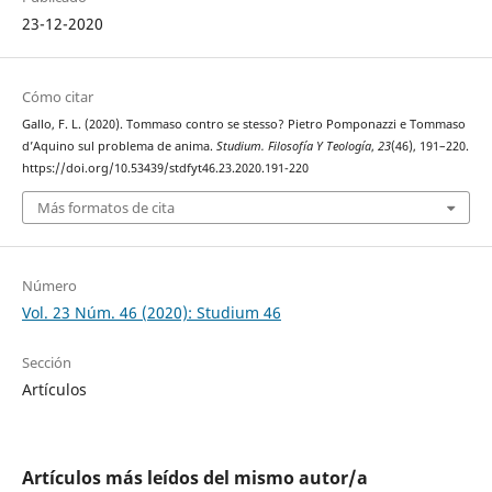
23-12-2020
Cómo citar
Gallo, F. L. (2020). Tommaso contro se stesso? Pietro Pomponazzi e Tommaso
d’Aquino sul problema de anima.
Studium. Filosofía Y Teología
,
23
(46), 191–220.
https://doi.org/10.53439/stdfyt46.23.2020.191-220
Más formatos de cita
Número
Vol. 23 Núm. 46 (2020): Studium 46
Sección
Artículos
Artículos más leídos del mismo autor/a