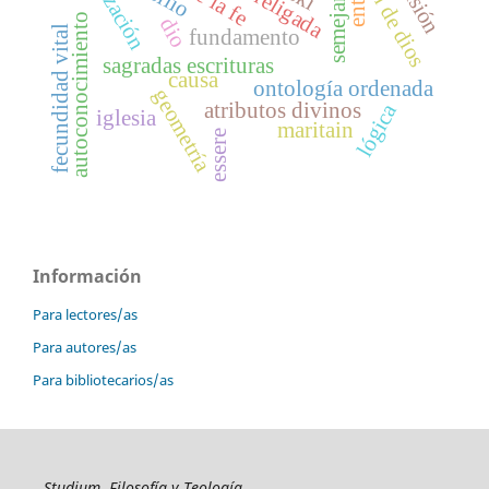
noción de dios
judaización
semejanzas
enti
autoconocimiento
dio
fecundidad vital
fundamento
sagradas escrituras
causa
ontología ordenada
geometría
lógica
atributos divinos
iglesia
maritain
essere
Información
Para lectores/as
Para autores/as
Para bibliotecarios/as
Studium. Filosofía y Teología