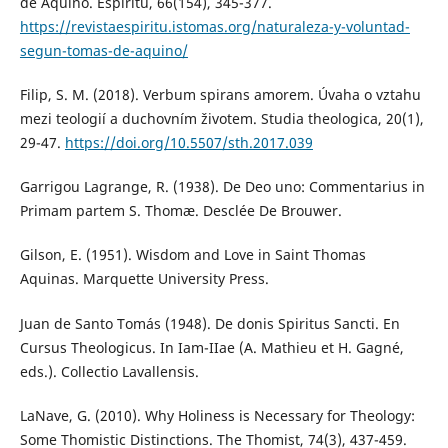
de Aquino. Espíritu, 66(154), 345-377.
https://revistaespiritu.istomas.org/naturaleza-y-voluntad-
segun-tomas-de-aquino/
Filip, S. M. (2018). Verbum spirans amorem. Úvaha o vztahu
mezi teologií a duchovním životem. Studia theologica, 20(1),
29-47.
https://doi.org/10.5507/sth.2017.039
Garrigou Lagrange, R. (1938). De Deo uno: Commentarius in
Primam partem S. Thomæ. Desclée De Brouwer.
Gilson, E. (1951). Wisdom and Love in Saint Thomas
Aquinas. Marquette University Press.
Juan de Santo Tomás (1948). De donis Spiritus Sancti. En
Cursus Theologicus. In Iam-IIae (A. Mathieu et H. Gagné,
eds.). Collectio Lavallensis.
LaNave, G. (2010). Why Holiness is Necessary for Theology:
Some Thomistic Distinctions. The Thomist, 74(3), 437-459.