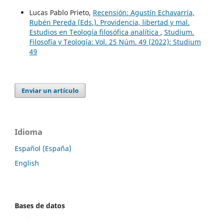
Lucas Pablo Prieto,
Recensión: Agustín Echavarría,
Rubén Pereda (Eds.). Providencia, libertad y mal.
Estudios en Teología filosófica analítica
,
Studium.
Filosofía y Teología: Vol. 25 Núm. 49 (2022): Studium
49
Enviar un artículo
Idioma
Español (España)
English
Bases de datos