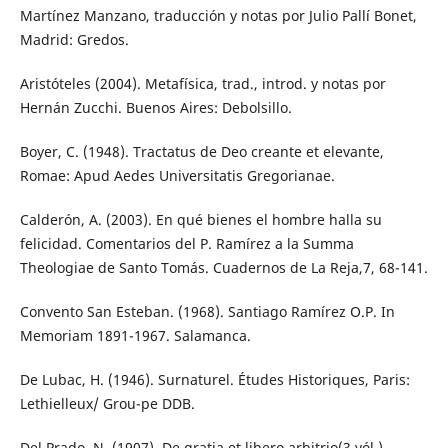
Martínez Manzano, traducción y notas por Julio Pallí Bonet,
Madrid: Gredos.
Aristóteles (2004). Metafísica, trad., introd. y notas por
Hernán Zucchi. Buenos Aires: Debolsillo.
Boyer, C. (1948). Tractatus de Deo creante et elevante,
Romae: Apud Aedes Universitatis Gregorianae.
Calderón, A. (2003). En qué bienes el hombre halla su
felicidad. Comentarios del P. Ramírez a la Summa
Theologiae de Santo Tomás. Cuadernos de La Reja,7, 68-141.
Convento San Esteban. (1968). Santiago Ramírez O.P. In
Memoriam 1891-1967. Salamanca.
De Lubac, H. (1946). Surnaturel. Études Historiques, Paris:
Lethielleux/ Grou-pe DDB.
Del Prado, N. (1907). De gratia et libero arbitrio(3 vól.).