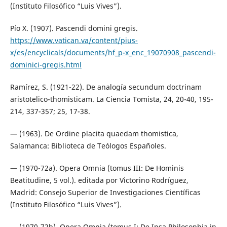
(Instituto Filosófico “Luis Vives”).
Pío X. (1907). Pascendi domini gregis.
https://www.vatican.va/content/pius-
x/es/encyclicals/documents/hf_p-x_enc_19070908_pascendi-
dominici-gregis.html
Ramírez, S. (1921-22). De analogía secundum doctrinam
aristotelico-thomisticam. La Ciencia Tomista, 24, 20-40, 195-
214, 337-357; 25, 17-38.
— (1963). De Ordine placita quaedam thomistica,
Salamanca: Biblioteca de Teólogos Españoles.
— (1970-72a). Opera Omnia (tomus III: De Hominis
Beatitudine, 5 vol.). editada por Victorino Rodríguez,
Madrid: Consejo Superior de Investigaciones Científicas
(Instituto Filosófico “Luis Vives”).
— (1970-72b). Opera Omnia (tomus I: De Ipsa Philosophia in