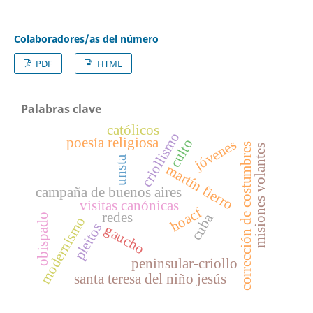
Colaboradores/as del número
PDF
HTML
Palabras clave
católicos
criollismo
poesía religiosa
culto
jóvenes
corrección de costumbres
misiones volantes
unsta
martín fierro
campaña de buenos aires
visitas canónicas
hoacf
redes
cuba
obispado
modernismo
pleitos
gaucho
peninsular-criollo
santa teresa del niño jesús