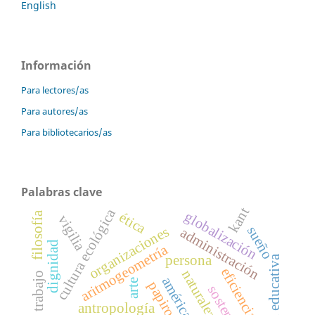
English
Información
Para lectores/as
Para autores/as
Para bibliotecarios/as
Palabras clave
kant
cultura ecológica
globalización
ética
filosofía
vigilia
sueño
organizaciones
administración
dignidad
aritmogeometría
persona
inclusión educativa
eficiencia
naturaleza
américa latina
arte
papiro rhind
antropología