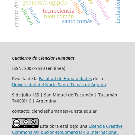
cultura del trabajo
sostenibilidad
geometría egipcia
justicia
silencio
tecnociencia
cultura
bien común
santo tomás
Cuaderno de Ciencias Humanas
ISSN: 3008-9530 (en línea)
Revista de la
Facultad de Humanidades
de la
Universidad del Norte Santo Tomás de Aquino
.
9 de Julio 165 | San Miguel de Tucumán | Tucumán
T4000IHC | Argentina
contacto: cienciashumanas@unsta.edu.ar
Esta obra está bajo una
Licencia Creative
Commons Atribución-NoComercial 4.0 Internacional.