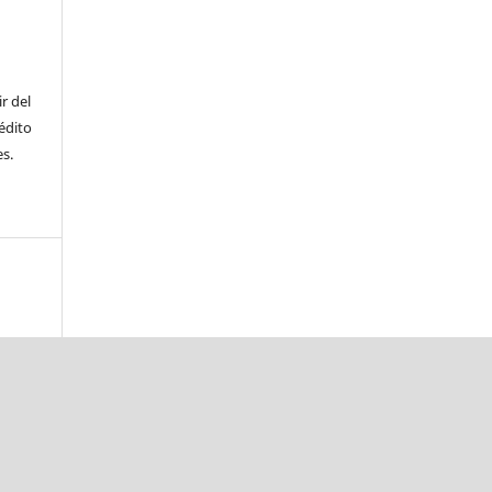
ir del
édito
es.