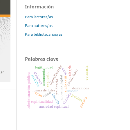
Información
Para lectores/as
Para autores/as
Para bibliotecarios/as
Palabras clave
digitalización
legitimidad
alegría
eutanasia
amor
positivismo
autonomía
alabanza
evangelio
administración pública
sentidos
gobierno digital
siglo xviii
prudencia
dominicos
ruinas de lules
respeto
cristo
crisis
virtudes
historia
jesuitas
poesías
espiritualidad
ansiedad espiritual