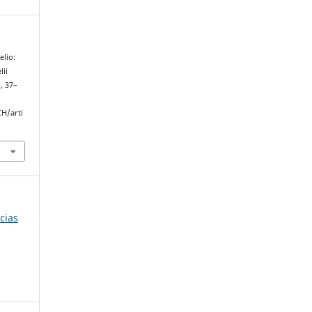
elio:
lii
), 37–
CH/arti
cias