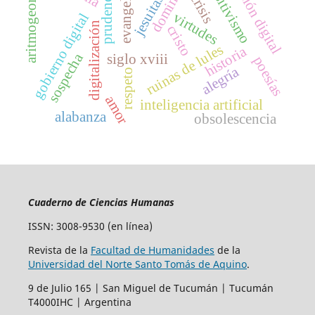
inclusión digital
aritmogeometría
dominicos
positivismo
prudencia
evangelio
crisis
jesuitas
virtudes
gobierno digital
digitalización
cristo
ruinas de lules
historia
sospecha
siglo xviii
poesías
alegría
respeto
amor
inteligencia artificial
alabanza
obsolescencia
Cuaderno de Ciencias Humanas
ISSN: 3008-9530 (en línea)
Revista de la
Facultad de Humanidades
de la
Universidad del Norte Santo Tomás de Aquino
.
9 de Julio 165 | San Miguel de Tucumán | Tucumán
T4000IHC | Argentina