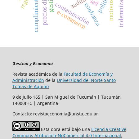
precios dinámicos
indemnización
cumplimiento
sad
motivos
contaminación
confianza
e-commerce
Gestión y Economía
Revista académica de la
Facultad de Economía y
Administración
de la
Universidad del Norte Santo
Tomás de Aquino
9 de Julio 165 | San Miguel de Tucumán | Tucumán
T4000IHC | Argentina
Contacto: revistaeconomia@unsta.edu.ar
Esta obra está bajo una
Licencia Creative
Commons Atribución-NoComercial 4.0 Internacional.