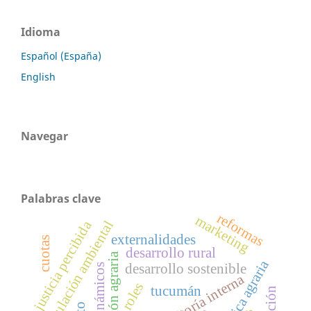
Idioma
Español (España)
English
Navegar
Palabras clave
reformas
marketing
justicia percibida
regulación ambiental
externalidades
cuotas
desarrollo rural
gestión agraria
política agraria
desarrollo sostenible
auditoría interna
roles
tucumán