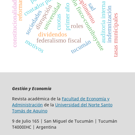
relación fisco-contribuyente
contador público
cumplimiento
reformas
constitucionalidad
auditoría interna
universidad
sad
primer año
disrupción
indemnización
sociedades
tasas municipales
cuotas
roles
dividendos
federalismo fiscal
motivos
tucumán
Gestión y Economía
Revista académica de la
Facultad de Economía y
Administración
de la
Universidad del Norte Santo
Tomás de Aquino
9 de Julio 165 | San Miguel de Tucumán | Tucumán
T4000IHC | Argentina