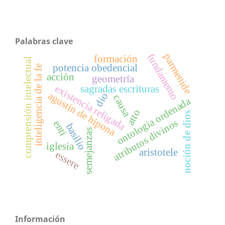
Palabras clave
parmenide
fundamento
formación
comprensión intelectual
potencia obedencial
inteligencia de la fe
acción
geometría
existencia religada
sagradas escrituras
agustín de hipona
dio
causa
ontología ordenada
atto
noción de dios
atributos divinos
enti
basilio
semejanzas
iglesia
aristotele
essere
Información