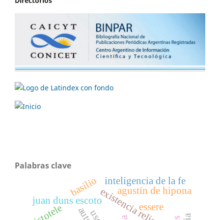
Directorios
Palabras clave
basilio
inteligencia de la fe
agustín de hipona
existencia religada
juan duns escoto
essere
aristotele