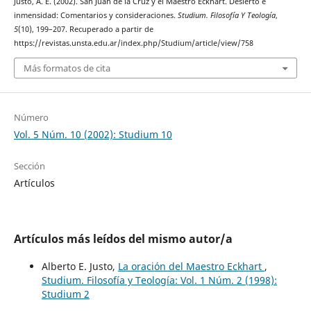
Justo, A. E. (2002). San Juan de la Cruz y el Maestro Eckhart. Desierto e
inmensidad: Comentarios y consideraciones.
Studium. Filosofía Y Teología
,
5
(10), 199–207. Recuperado a partir de
https://revistas.unsta.edu.ar/index.php/Studium/article/view/758
Más formatos de cita
Número
Vol. 5 Núm. 10 (2002): Studium 10
Sección
Artículos
Artículos más leídos del mismo autor/a
Alberto E. Justo,
La oración del Maestro Eckhart
,
Studium. Filosofía y Teología: Vol. 1 Núm. 2 (1998):
Studium 2