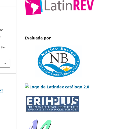
de
a
,
Evaluada por
187-
23