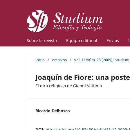
Sobre la revista
Equipo editorial
Envíos
Inicio
/
Archivos
/
Vol. 12 Núm. 23 (2009): Studium
Joaquín de Fiore: una post
El giro religioso de Gianni Vattimo
Ricardo Delbosco
DOI:
https://doi.org/10.53439/stdfyt23.12.2009.