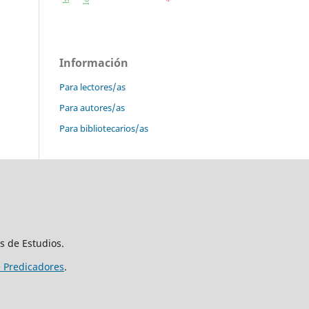
Información
Para lectores/as
Para autores/as
Para bibliotecarios/as
s de Estudios.
e Predicadores
.