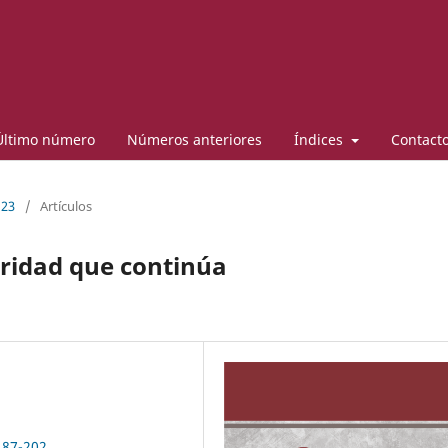
Último número
Números anteriores
Índices
Contact
 23
/
Artículos
eridad que continúa
187-202