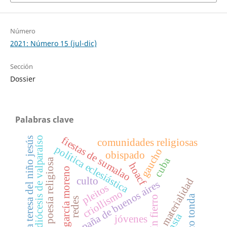
Número
2021: Número 15 (jul-dic)
Sección
Dossier
Palabras clave
fiestas de sumalao
diócesis de valparaíso
santa teresa del niño jesús
comunidades religiosas
política eclesiástica
gaucho
obispado
cuba
poesía religiosa
hoacf
garcía moreno
culto
materialidad
campaña de buenos aires
pleitos
criollismo
américo tonda
martín fierro
redes
unsta
jóvenes