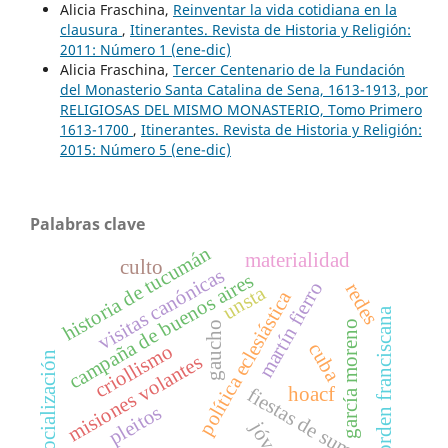
Alicia Fraschina,
Reinventar la vida cotidiana en la
clausura
,
Itinerantes. Revista de Historia y Religión:
2011: Número 1 (ene-dic)
Alicia Fraschina,
Tercer Centenario de la Fundación
del Monasterio Santa Catalina de Sena, 1613-1913, por
RELIGIOSAS DEL MISMO MONASTERIO, Tomo Primero
1613-1700
,
Itinerantes. Revista de Historia y Religión:
2015: Número 5 (ene-dic)
Palabras clave
historia de tucumán
materialidad
culto
visitas canónicas
campaña de buenos aires
martín fierro
redes
unsta
política eclesiástica
orden franciscana
garcía moreno
gaucho
cuba
criollismo
socialización
misiones volantes
hoacf
fiestas de sumalao
pleitos