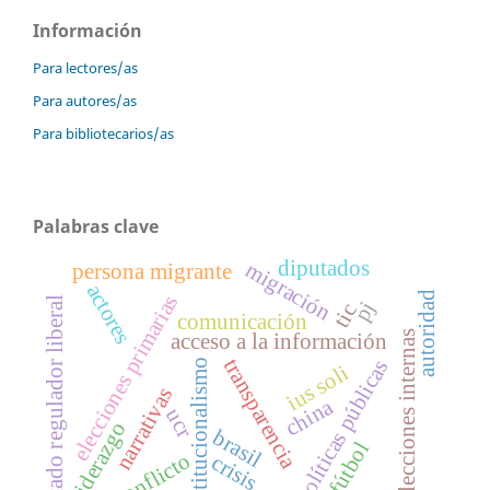
Información
Para lectores/as
Para autores/as
Para bibliotecarios/as
Palabras clave
diputados
migración
persona migrante
actores
autoridad
elecciones primarias
estado regulador liberal
pj
tic
comunicación
elecciones internas
acceso a la información
transparencia
políticas públicas
institucionalismo
ius soli
narrativas
china
ucr
liderazgo
brasil
fútbol
conflicto
crisis