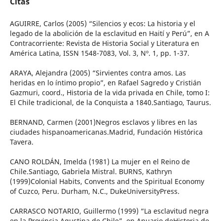
Citas
AGUIRRE, Carlos (2005) “Silencios y ecos: La historia y el
legado de la abolición de la esclavitud en Haití y Perú”, en A
Contracorriente: Revista de Historia Social y Literatura en
América Latina, ISSN 1548-7083, Vol. 3, Nº. 1, pp. 1-37.
ARAYA, Alejandra (2005) “Sirvientes contra amos. Las
heridas en lo íntimo propio”, en Rafael Sagredo y Cristián
Gazmuri, coord., Historia de la vida privada en Chile, tomo I:
El Chile tradicional, de la Conquista a 1840.Santiago, Taurus.
BERNAND, Carmen (2001)Negros esclavos y libres en las
ciudades hispanoamericanas.Madrid, Fundación Histórica
Tavera.
CANO ROLDÁN, Imelda (1981) La mujer en el Reino de
Chile.Santiago, Gabriela Mistral. BURNS, Kathryn
(1999)Colonial Habits, Convents and the Spiritual Economy
of Cuzco, Peru. Durham, N.C., DukeUniversityPress.
CARRASCO NOTARIO, Guillermo (1999) “La esclavitud negra
en la Provincia Agustina de Chile”, en Anuario deHistoria de