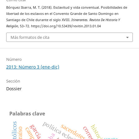
Bórquez Ibarra, M. T. (2018). Esclavitud y vida conventual. Posibilidades de
libertad de los esclavos en el Convento Grande de Santo Domingo en
Santiago de Chile durante el siglo XVIII.
Itinerantes. Revista De Historia Y
Religión
, 53–72. https://doi.org/10.53439/revitin.2013.01.04
Más formatos de cita
Número
2013: Número 3 (ene-dic)
Sección
Dossier
Palabras clave
política eclesiástica
católicos
sacerdotes
cuba