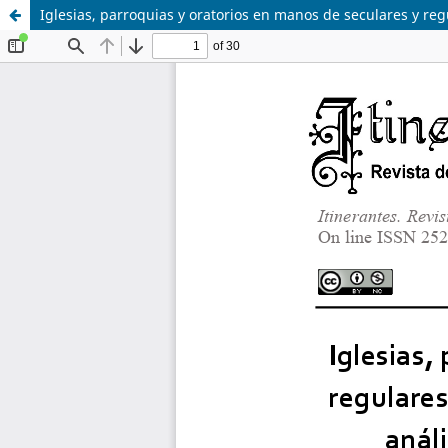
Iglesias, parroquias y oratorios en manos de seculares y regul