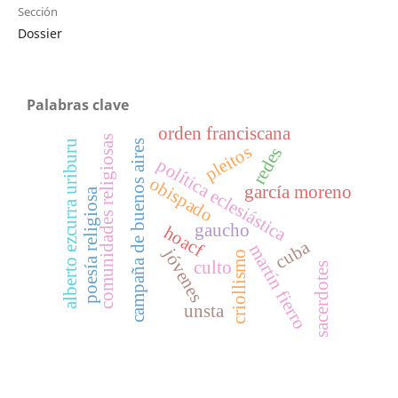
Sección
Dossier
Palabras clave
orden franciscana
comunidades religiosas
alberto ezcurra uriburu
campaña de buenos aires
pleitos
redes
política eclesiástica
obispado
garcía moreno
poesía religiosa
gaucho
hoacf
cuba
martín fierro
jóvenes
criollismo
culto
sacerdotes
unsta