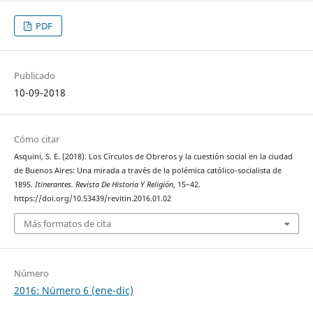
PDF
Publicado
10-09-2018
Cómo citar
Asquini, S. E. (2018). Los Círculos de Obreros y la cuestión social en la ciudad
de Buenos Aires: Una mirada a través de la polémica católico-socialista de
1895.
Itinerantes. Revista De Historia Y Religión
, 15–42.
https://doi.org/10.53439/revitin.2016.01.02
Más formatos de cita
Número
2016: Número 6 (ene-dic)