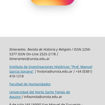
Itinerantes. Revista de Historia y Religión /
ISSN 2250-
5377 ISSN On-Line 2525-2178 /
itinerantes@unsta.edu.ar
Instituto de Investigaciones Históricas "Prof. Manuel
García Soriano"
/ historia@unsta.edu.ar / +54 (0381)
410-1218
Facultad de Humanidades
Universidad del Norte Santo Tomás de
Aquino
/ infounsta@unsta.edu.ar
9 de Julio 165 (4000) San Miguel de Tucumán -