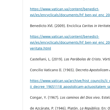
https://www.vatican.va/content/benedict-
xvi/es/encyclicals/documents/hf_ben-xvi_enc_20
Benedicto XVI. (2009). Encíclica
Caritas in Veritat
https://www.vatican.va/content/benedict-
xvi/es/encyclicals/documents/hf_ben-xvi_enc_20
veritate.html
Castellani, L. (2019).
Las Parábolas de Cristo
. Vórt
Concilio Vaticano II. (1965). Decreto
Apostolicam 
https://www.vatican.va/archive/hist_councils/ii
ii_decree_19651118_apostolicam-actuositatem_s
Congar, Y. (1967).
Los caminos del Dios vivo
. Estel
de Azcárate, P. (1946). Platón.
La República
. En:
O