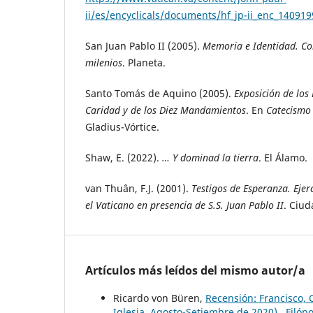
ii/es/encyclicals/documents/hf_jp-ii_enc_1409199
San Juan Pablo II (2005).
Memoria e Identidad. Con
milenios
. Planeta.
Santo Tomás de Aquino (2005).
Exposición de los
Caridad y de los Diez Mandamientos
. En
Catecismo
Gladius-Vórtice.
Shaw, E. (2022).
… Y dominad la tierra
. El Álamo.
van Thuân, F.J. (2001).
Testigos de Esperanza. Ejer
el Vaticano en presencia de S.S. Juan Pablo II
. Ciu
Artículos más leídos del mismo autor/a
Ricardo von Büren,
Recensión: Francisco, 
Iglesia, Agosto-Setiembre de 2020)
,
Filópo