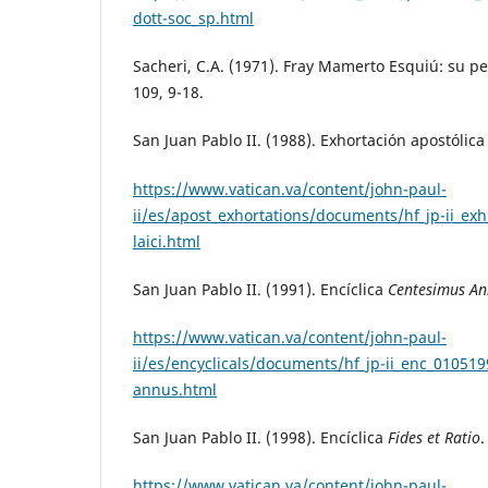
dott-soc_sp.html
Sacheri, C.A. (1971). Fray Mamerto Esquiú: su p
109, 9-18.
San Juan Pablo II. (1988). Exhortación apostólic
https://www.vatican.va/content/john-paul-
ii/es/apost_exhortations/documents/hf_jp-ii_exh
laici.html
San Juan Pablo II. (1991). Encíclica
Centesimus An
https://www.vatican.va/content/john-paul-
ii/es/encyclicals/documents/hf_jp-ii_enc_01051
annus.html
San Juan Pablo II. (1998). Encíclica
Fides et Ratio
.
https://www.vatican.va/content/john-paul-