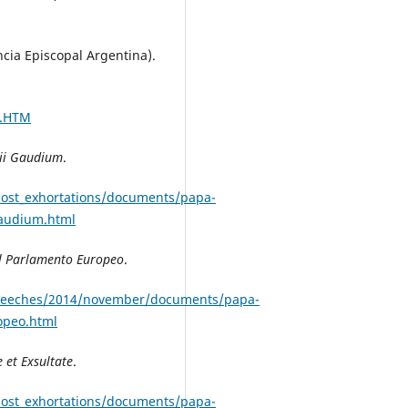
cia Episcopal Argentina).
X.HTM
ii Gaudium
.
post_exhortations/documents/papa-
gaudium.html
al Parlamento Europeo
.
/speeches/2014/november/documents/papa-
opeo.html
 et Exsultate
.
post_exhortations/documents/papa-