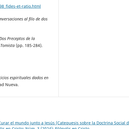
8_fides-et-ratio.html
versaciones al filo de dos
 Dos Preceptos de la
 Tomista
(pp. 185-284).
cicios espirituales dados en
dad Nueva.
Curar el mundo junto a Jesús (Catequesis sobre la Doctrina Social d
lis en Cristo: Núm. 3 (2024): Filópolis en Cristo