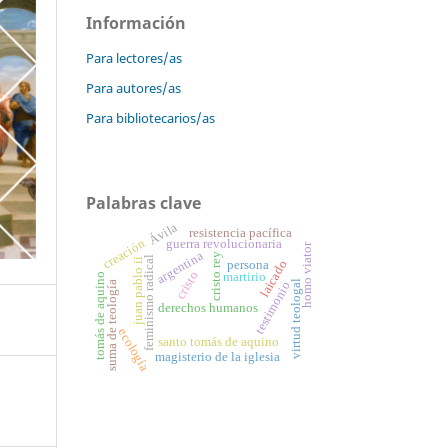
Información
Para lectores/as
Para autores/as
Para bibliotecarios/as
Palabras clave
Ávila
resistencia pacífica
creación
guerra revolucionaria
homo viator
argentina
cristo rey
feminismo radical
juan pablo ii
laicado
persona
cristo
martirio
tomás de aquino
virtud teologal
testimonio
suma de teología
derechos humanos
ecología
santo tomás de aquino
magisterio de la iglesia