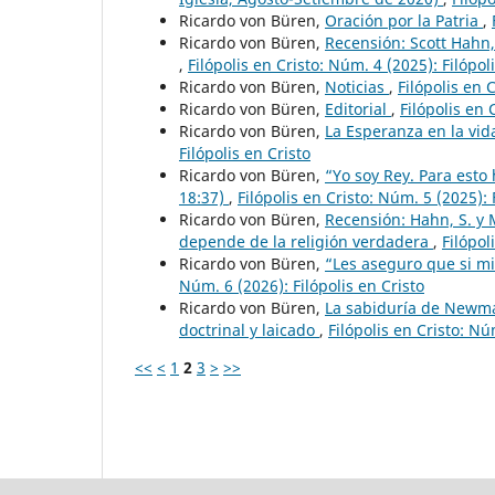
Ricardo von Büren,
Oración por la Patria
,
Ricardo von Büren,
Recensión: Scott Hahn,
,
Filópolis en Cristo: Núm. 4 (2025): Filópol
Ricardo von Büren,
Noticias
,
Filópolis en 
Ricardo von Büren,
Editorial
,
Filópolis en 
Ricardo von Büren,
La Esperanza en la vid
Filópolis en Cristo
Ricardo von Büren,
“Yo soy Rey. Para esto
18:37)
,
Filópolis en Cristo: Núm. 5 (2025): 
Ricardo von Büren,
Recensión: Hahn, S. y M
depende de la religión verdadera
,
Filópol
Ricardo von Büren,
“Les aseguro que si mis
Núm. 6 (2026): Filópolis en Cristo
Ricardo von Büren,
La sabiduría de Newman
doctrinal y laicado
,
Filópolis en Cristo: Nú
<<
<
1
2
3
>
>>