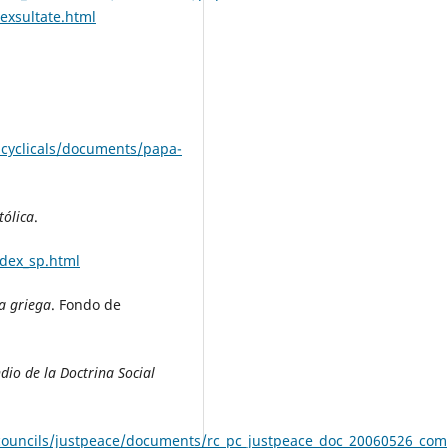
exsultate.html
ncyclicals/documents/papa-
tólica
.
ndex_sp.html
ra griega
. Fondo de
io de la Doctrina Social
_councils/justpeace/documents/rc_pc_justpeace_doc_20060526_co