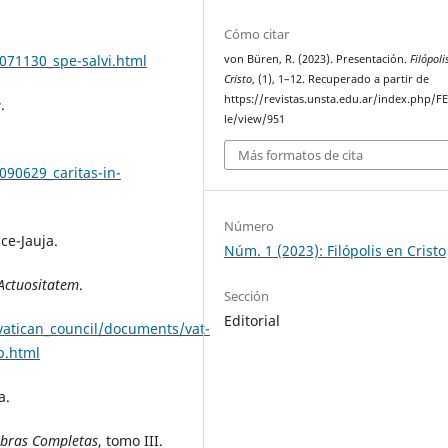
Cómo citar
071130_spe-salvi.html
von Büren, R. (2023). Presentación.
Filópoli
Cristo
, (1), 1–12. Recuperado a partir de
https://revistas.unsta.edu.ar/index.php/FE
e
.
le/view/951
Más formatos de cita
090629_caritas-in-
Número
ice-Jauja.
Núm. 1 (2023): Filópolis en Cristo
Actuositatem
.
Sección
Editorial
_vatican_council/documents/vat-
p.html
a.
bras Completas
, tomo III.