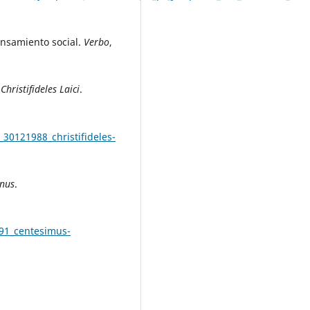
ensamiento social.
Verbo
,
a
Christifideles Laici
.
_30121988_christifideles-
nus
.
991_centesimus-