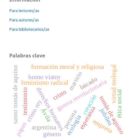
Para lectores/as
Para autores/as
Para bibliotecarios/as
Palabras clave
formación moral y religiosa
virtud teologal
santo tomás de aquino
martirio
homo viator
laicado
guerra revolucionaria
feminismo radical
derechos humanos
testimonio
cristo
ética social
creación
tomás de aquino
cristo rey
esperanza
jubileo
Ávila
persona
ecología
empresa
papas
argentina
género