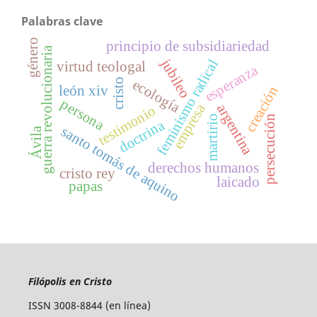
Palabras clave
género
principio de subsidiariedad
guerra revolucionaria
jubileo
feminismo radical
virtud teologal
esperanza
cristo
ecología
león xiv
creación
persona
empresa
argentina
testimonio
martirio
persecución
doctrina
santo tomás de aquino
Ávila
derechos humanos
cristo rey
laicado
papas
Filópolis en Cristo
ISSN 3008-8844 (en línea)