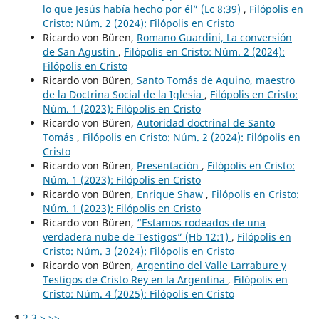
lo que Jesús había hecho por él” (Lc 8:39)
,
Filópolis en
Cristo: Núm. 2 (2024): Filópolis en Cristo
Ricardo von Büren,
Romano Guardini, La conversión
de San Agustín
,
Filópolis en Cristo: Núm. 2 (2024):
Filópolis en Cristo
Ricardo von Büren,
Santo Tomás de Aquino, maestro
de la Doctrina Social de la Iglesia
,
Filópolis en Cristo:
Núm. 1 (2023): Filópolis en Cristo
Ricardo von Büren,
Autoridad doctrinal de Santo
Tomás
,
Filópolis en Cristo: Núm. 2 (2024): Filópolis en
Cristo
Ricardo von Büren,
Presentación
,
Filópolis en Cristo:
Núm. 1 (2023): Filópolis en Cristo
Ricardo von Büren,
Enrique Shaw
,
Filópolis en Cristo:
Núm. 1 (2023): Filópolis en Cristo
Ricardo von Büren,
“Estamos rodeados de una
verdadera nube de Testigos” (Hb 12:1)
,
Filópolis en
Cristo: Núm. 3 (2024): Filópolis en Cristo
Ricardo von Büren,
Argentino del Valle Larrabure y
Testigos de Cristo Rey en la Argentina
,
Filópolis en
Cristo: Núm. 4 (2025): Filópolis en Cristo
1
2
3
>
>>