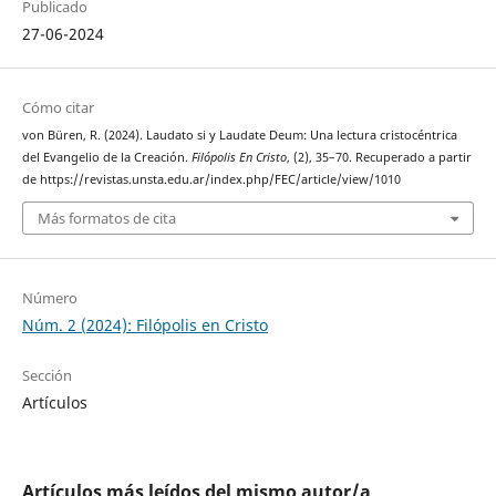
Publicado
27-06-2024
Cómo citar
von Büren, R. (2024). Laudato si y Laudate Deum: Una lectura cristocéntrica
del Evangelio de la Creación.
Filópolis En Cristo
, (2), 35–70. Recuperado a partir
de https://revistas.unsta.edu.ar/index.php/FEC/article/view/1010
Más formatos de cita
Número
Núm. 2 (2024): Filópolis en Cristo
Sección
Artículos
Artículos más leídos del mismo autor/a