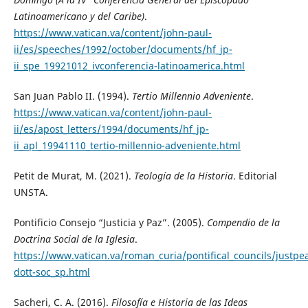
Latinoamericano y del Caribe)
.
https://www.vatican.va/content/john-paul-
ii/es/speeches/1992/october/documents/hf_jp-
ii_spe_19921012_ivconferencia-latinoamerica.html
San Juan Pablo II. (1994).
Tertio Millennio Adveniente
.
https://www.vatican.va/content/john-paul-
ii/es/apost_letters/1994/documents/hf_jp-
ii_apl_19941110_tertio-millennio-adveniente.html
Petit de Murat, M. (2021).
Teología de la Historia
. Editorial
UNSTA.
Pontificio Consejo “Justicia y Paz”. (2005).
Compendio de la
Doctrina Social de la Iglesia
.
https://www.vatican.va/roman_curia/pontifical_councils/just
dott-soc_sp.html
Sacheri, C. A. (2016).
Filosofía e Historia de las Ideas