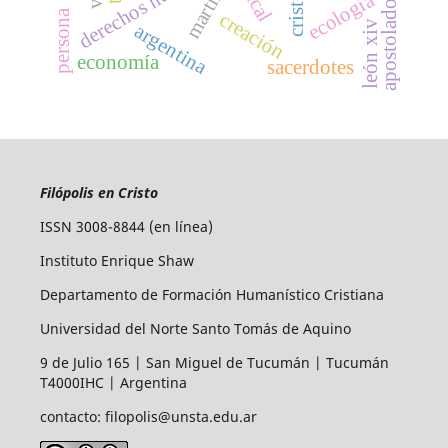
derechos humanos
martirio
ecología
cristo
apostolado
persona
creación
león xiv
argentina
economía
sacerdotes
Filópolis en Cristo
ISSN 3008-8844 (en línea)
Instituto Enrique Shaw
Departamento de Formación Humanístico Cristiana
Universidad del Norte Santo Tomás de Aquino
9 de Julio 165 | San Miguel de Tucumán | Tucumán
T4000IHC | Argentina
contacto: filopolis@unsta.edu.ar