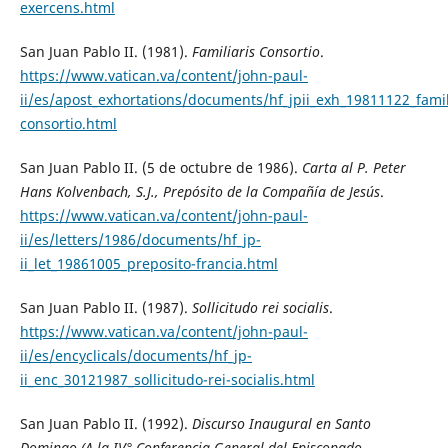
exercens.html
San Juan Pablo II. (1981).
Familiaris Consortio
.
https://www.vatican.va/content/john-paul-
ii/es/apost_exhortations/documents/hf_jpii_exh_19811122_famil
consortio.html
San Juan Pablo II. (5 de octubre de 1986).
Carta al P. Peter
Hans Kolvenbach, S.J., Prepósito de la Compañía de Jesús
.
https://www.vatican.va/content/john-paul-
ii/es/letters/1986/documents/hf_jp-
ii_let_19861005_preposito-francia.html
San Juan Pablo II. (1987).
Sollicitudo rei socialis
.
https://www.vatican.va/content/john-paul-
ii/es/encyclicals/documents/hf_jp-
ii_enc_30121987_sollicitudo-rei-socialis.html
San Juan Pablo II. (1992).
Discurso Inaugural en Santo
Domingo (A la IV° Conferencia General del Episcopado