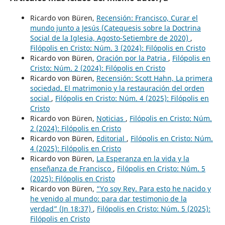
Ricardo von Büren,
Recensión: Francisco, Curar el
mundo junto a Jesús (Catequesis sobre la Doctrina
Social de la Iglesia, Agosto-Setiembre de 2020)
,
Filópolis en Cristo: Núm. 3 (2024): Filópolis en Cristo
Ricardo von Büren,
Oración por la Patria
,
Filópolis en
Cristo: Núm. 2 (2024): Filópolis en Cristo
Ricardo von Büren,
Recensión: Scott Hahn, La primera
sociedad. El matrimonio y la restauración del orden
social
,
Filópolis en Cristo: Núm. 4 (2025): Filópolis en
Cristo
Ricardo von Büren,
Noticias
,
Filópolis en Cristo: Núm.
2 (2024): Filópolis en Cristo
Ricardo von Büren,
Editorial
,
Filópolis en Cristo: Núm.
4 (2025): Filópolis en Cristo
Ricardo von Büren,
La Esperanza en la vida y la
enseñanza de Francisco
,
Filópolis en Cristo: Núm. 5
(2025): Filópolis en Cristo
Ricardo von Büren,
“Yo soy Rey. Para esto he nacido y
he venido al mundo: para dar testimonio de la
verdad” (Jn 18:37)
,
Filópolis en Cristo: Núm. 5 (2025):
Filópolis en Cristo