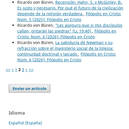
Ricardo von Büren,
Recensión: Hahn, S. y McGinley, B.,
Es justo y necesario. Por qué el futuro de la civilización
depende de la religión verdadera
,
Filópolis en Cristo:
Núm. 5 (2025): Filópolis en Cristo
Ricardo von Büren,
“Les aseguro que si mis discípulos
callan, gritarán las piedras” (Lc 19:40)
,
Filópolis en
Cristo: Núm. 6 (2026): Filópolis en Cristo
Ricardo von Büren,
La sabiduría de Newman y su
refracción sobre el magisterio social de la Iglesia:
continuidad doctrinal y laicado
,
Filópolis en Cristo:
Núm. 6 (2026): Filópolis en Cristo
<<
<
1
2
3
>
>>
Enviar un artículo
Idioma
Español (España)