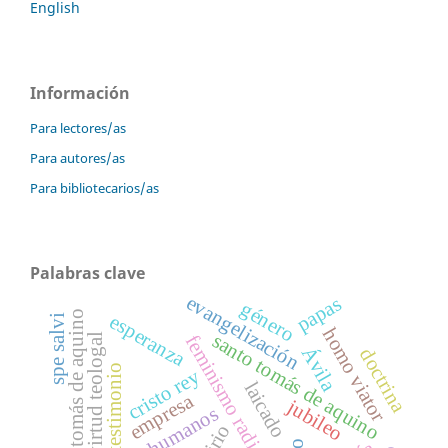
English
Información
Para lectores/as
Para autores/as
Para bibliotecarios/as
Palabras clave
evangelización
papas
género
tomás de aquino
esperanza
spe salvi
homo viator
santo tomás de aquino
feminismo radical
virtud teologal
Ávila
doctrina
testimonio
cristo rey
laicado
empresa
jubileo