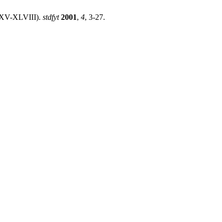
 XXV-XLVIII).
stdfyt
2001
,
4
, 3-27.