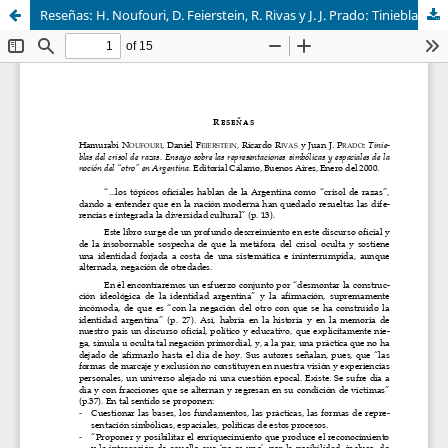
Reseñas: H. Noufouri, D. Feierstein, R. Rivas y J. J. Prado: Tinieblas del crisol de razas; J. A. García Cuadrado, La luz del intelecto agente. Estudio desde la metafísica de Báñez; C. E. Berbeglia, Los terracota y polen; P. Ciner, Plotino y Orígenes