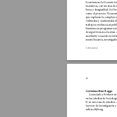
Econó
micas. Es Docente-In
Incen
tivos, con un ár
e
a de 
br
eza y desigualdad. Es Dir
como el p
royecto “
Econo
m
que explo
ran la compleja r
Cult
ura
les y Amb
ientales 
trabajo se evidencia en publ
femenina en p
rogram
as soc
de superv
ivencia a la crisis.
una fuerte vocación en la f
men
te becarios, inves
tigado
Colaboradores
70
Gerónimo R
uiz B
oggo
Licenciado y Pro
fesor en
en las cátedras de Sociologí
II en esta casa de estudios.
Ser
vicio de Inv
estigación y
su
ltora
 Nyb
org
.