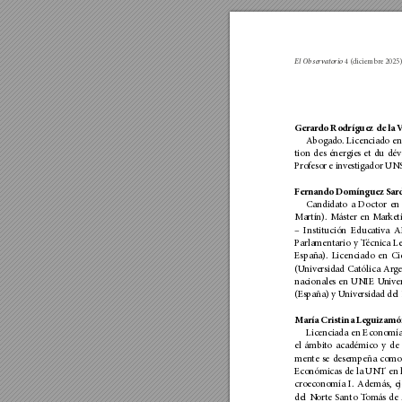
El Obser
vato
rio 
4
(diciembre 2025)
Gerardo Rodrígu
ez de la 
A
bogado
. Licenciado en
tion des énergies et d
u dév
Pro
fesor e in
v
estigador UN
Ferna
ndo Domínguez Sar
Candidat
o a Doctor en
Ma
rtín). Máster en M
ar
ket
– In
stitució
n Educa
tiva 
Pa
rlamen
tario y T
écnica Le
España). Licenciado en Ci
(U
ni
versidad Cat
ólica Arg
e
nacionales en UNIE U
nive
(España) y U
niversidad del
María Cristina Leguizamó
Licenciada en Economí
el ám
bit
o ac
adémico y de 
men
te se desempeña como
Econó
micas de la UNT en l
croecono
mía I. A
demás, ej
del N
orte Santo T
om
ás de